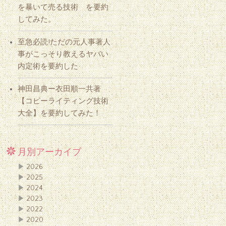
を暴いて売る技術 を要約
してみた。
至急必読!ただの元人事著人
事がこっそり教えるヤバい
内定術を要約した
神田昌典ー衣田順一共著
【コピーライティング技術
大全】を要約してみた！
月別アーカイブ
▶
2026
▶
2025
▶
2024
▶
2023
▶
2022
▶
2020