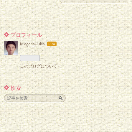
プロフィール
id:ageha-lukia
はて
なブ
ログ
Pro
このブログについて
検索