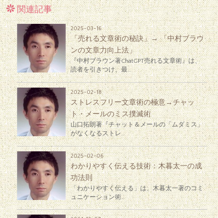
関連記事
2025-03-16
「売れる文章術の秘訣」→ 「中村ブラウ
ンの文章力向上法」
『中村ブラウン著ChatGPT売れる文章術』は、
読者を引きつけ、最…
2025-02-18
ストレスフリー文章術の極意→チャッ
ト・メールのミス撲滅術
山口拓朗著『チャット＆メールの「ムダミス」
がなくなるストレ…
2025-02-06
わかりやすく伝える技術：木暮太一の成
功法則
「わかりやすく伝える」は、木暮太一著のコミ
ュニケーション術…